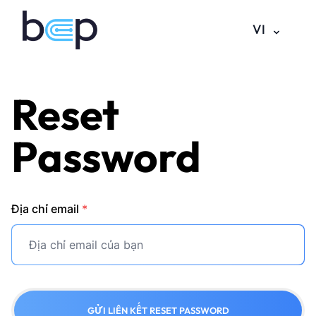
VI
Reset
Password
Địa chỉ email
*
GỬI LIÊN KẾT RESET PASSWORD