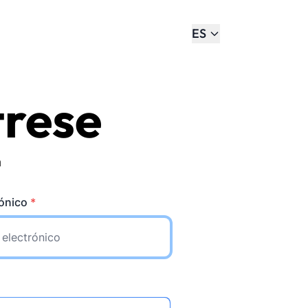
ES
trese
a
rónico
*